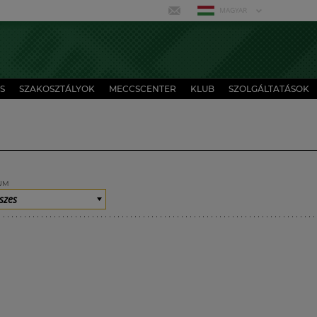
MAGYAR
S
SZAKOSZTÁLYOK
MECCSCENTER
KLUB
SZOLGÁLTATÁSOK
UM
szes