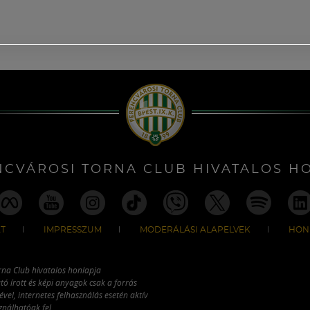
NCVÁROSI TORNA CLUB HIVATALOS H
T
IMPRESSZUM
MODERÁLÁSI ALAPELVEK
HON
rna Club hivatalos honlapja
tó írott és képi anyagok csak a forrás
vel, internetes felhasználás esetén aktív
ználhatóak fel.