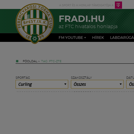
FRADI.HU
az FTC hivatalos honlapja
FM YOUTUBE +
HÍREK
LABDARÚGÁ
FŐOLDAL
»
TAG: FTC-ZTE
SPORTÁG
SZAKOSZTÁLY
DÁT
Curling
Összes
Ös