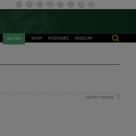
SHOP
KÖZÖSSÉG
MÚZEUM
JEGYEK
SZŰRŐK TÖRLÉSE