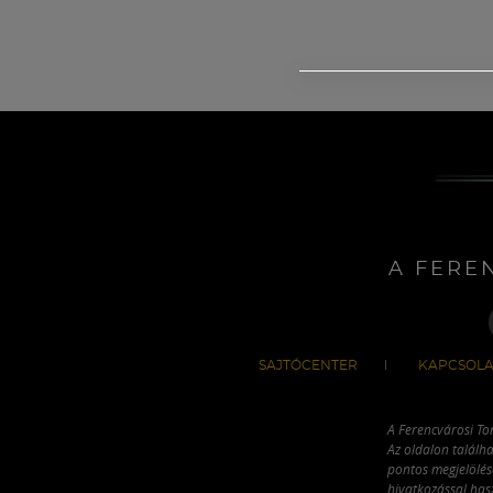
A FERE
SAJTÓCENTER
KAPCSOLA
A Ferencvárosi To
Az oldalon találha
pontos megjelölésé
hivatkozással has