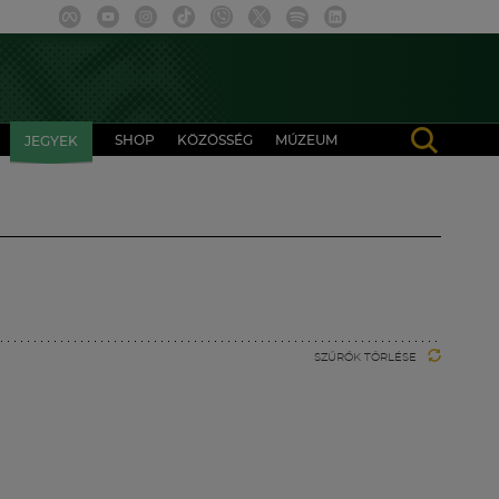
SHOP
KÖZÖSSÉG
MÚZEUM
JEGYEK
SZŰRŐK TÖRLÉSE