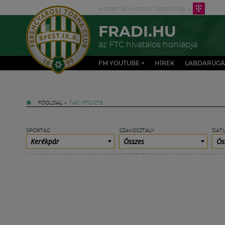
FRADI.HU
az FTC hivatalos honlapja
FM YOUTUBE +
HÍREK
LABDARÚGÁ
FŐOLDAL
»
TAG: FTC-ZTE
SPORTÁG
SZAKOSZTÁLY
DÁT
Kerékpár
Összes
Ös