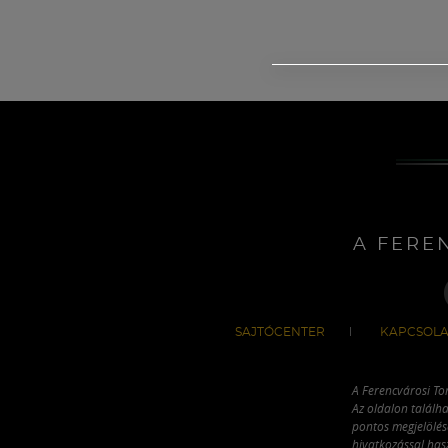
A FERE
SAJTÓCENTER
KAPCSOLA
A Ferencvárosi To
Az oldalon találha
pontos megjelölésé
hivatkozással has