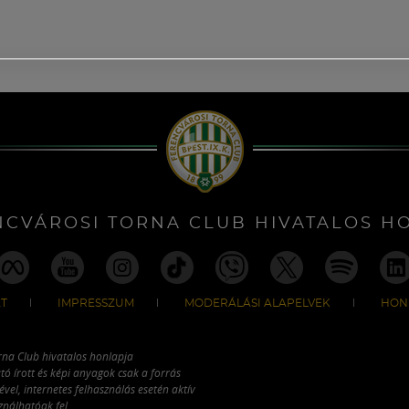
NCVÁROSI TORNA CLUB HIVATALOS H
T
IMPRESSZUM
MODERÁLÁSI ALAPELVEK
HON
rna Club hivatalos honlapja
tó írott és képi anyagok csak a forrás
vel, internetes felhasználás esetén aktív
ználhatóak fel.