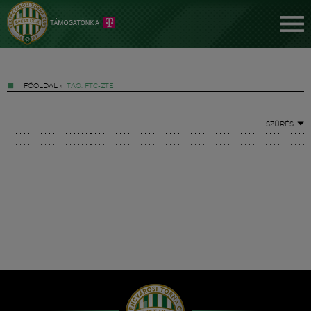
FŐOLDAL
»
TAG: FTC-ZTE
SZŰRÉS
Jegyek
FM YouTube +
Hírek