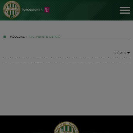
FŐOLDAL
»
TAG: FEKETE GERGŐ
SZŰRÉS
Jegyek
FM YouTube +
Hírek