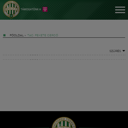
FŐOLDAL
»
TAG: FEKETE GERGŐ
SZŰRÉS
Jegyek
FM YouTube +
Hírek