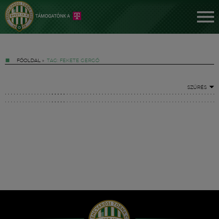
FŐOLDAL
»
TAG: FEKETE GERGŐ
SZŰRÉS
Jegyek
FM YouTube +
Hírek