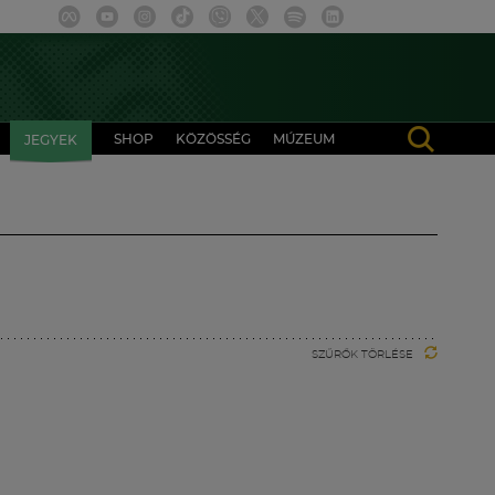
SHOP
KÖZÖSSÉG
MÚZEUM
JEGYEK
SZŰRŐK TÖRLÉSE