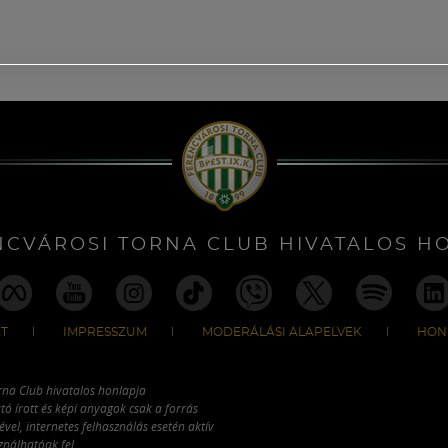
NCVÁROSI TORNA CLUB HIVATALOS H
T
IMPRESSZUM
MODERÁLÁSI ALAPELVEK
HON
rna Club hivatalos honlapja
tó írott és képi anyagok csak a forrás
vel, internetes felhasználás esetén aktív
ználhatóak fel.