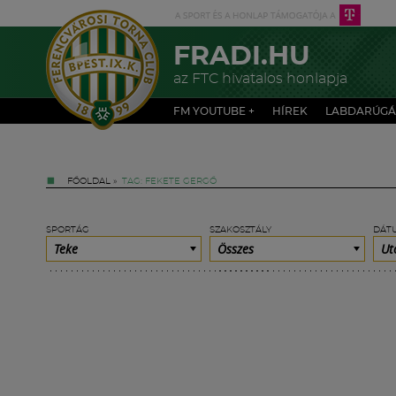
FRADI.HU
az FTC hivatalos honlapja
FM YOUTUBE +
HÍREK
LABDARÚGÁ
FŐOLDAL
»
TAG: FEKETE GERGŐ
SPORTÁG
SZAKOSZTÁLY
DÁT
Teke
Összes
Ut