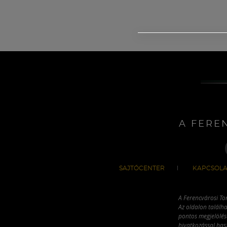
A FERE
SAJTÓCENTER
KAPCSOLA
A Ferencvárosi To
Az oldalon találha
pontos megjelölésé
hivatkozással has