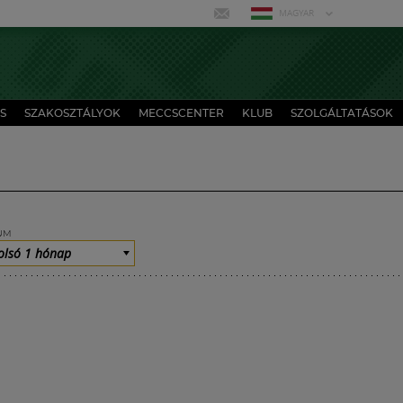
MAGYAR
S
SZAKOSZTÁLYOK
MECCSCENTER
KLUB
SZOLGÁLTATÁSOK
UM
olsó 1 hónap