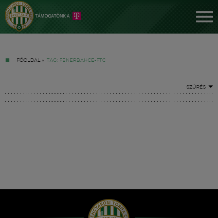
FŐOLDAL
»
TAG: FENERBAHCE-FTC
SZŰRÉS
Jegyek
FM YouTube +
Hírek