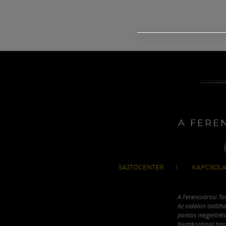
A FERE
SAJTÓCENTER
KAPCSOLA
A Ferencvárosi To
Az oldalon találha
pontos megjelölésé
hivatkozással has