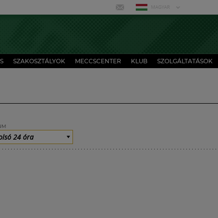
MAGYAR
S
SZAKOSZTÁLYOK
MECCSCENTER
KLUB
SZOLGÁLTATÁSOK
UM
olsó 24 óra