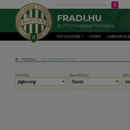
FRADI.HU
az FTC hivatalos honlapja
FM YOUTUBE +
HÍREK
LABDARÚGÁ
FŐOLDAL
»
TAG: FENERBAHCE-FTC
SPORTÁG
SZAKOSZTÁLY
DÁT
Jégkorong
Összes
Ut