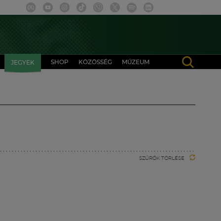
SHOP
KÖZÖSSÉG
MÚZEUM
JEGYEK
SZŰRŐK TÖRLÉSE