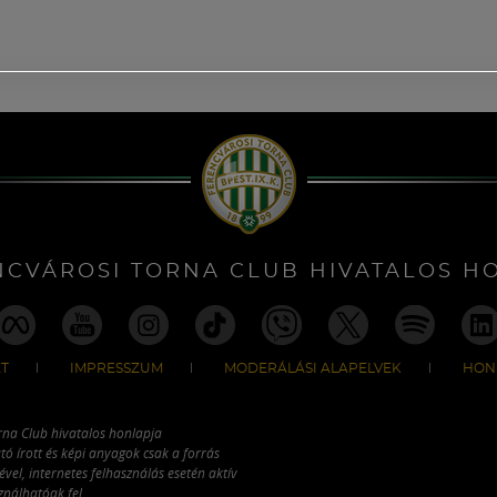
NCVÁROSI TORNA CLUB HIVATALOS H
T
IMPRESSZUM
MODERÁLÁSI ALAPELVEK
HON
rna Club hivatalos honlapja
tó írott és képi anyagok csak a forrás
vel, internetes felhasználás esetén aktív
ználhatóak fel.