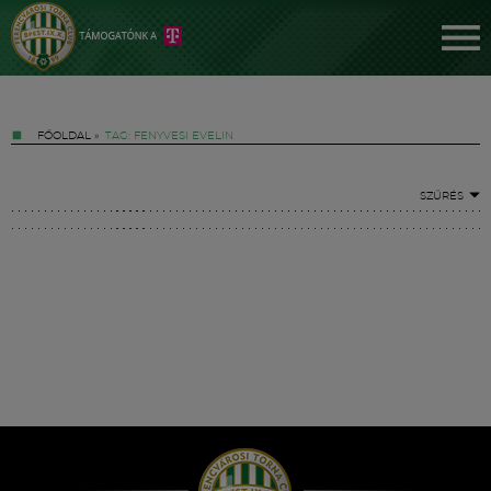
FŐOLDAL
»
TAG: FENYVESI EVELIN
SZŰRÉS
Jegyek
FM YouTube +
Hírek