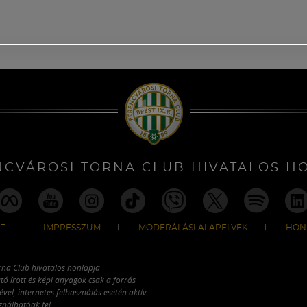
NCVÁROSI TORNA CLUB HIVATALOS H
T
IMPRESSZUM
MODERÁLÁSI ALAPELVEK
HON
rna Club hivatalos honlapja
tó írott és képi anyagok csak a forrás
vel, internetes felhasználás esetén aktív
ználhatóak fel.