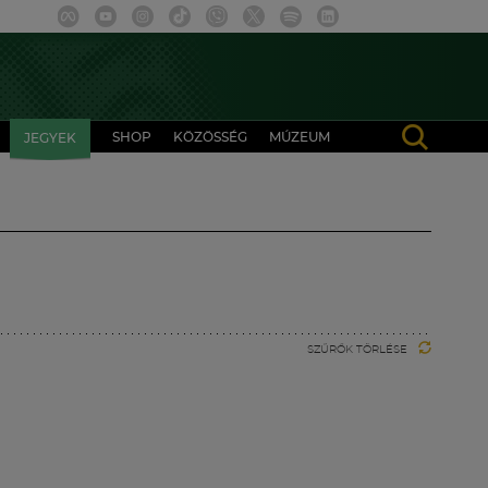
SHOP
KÖZÖSSÉG
MÚZEUM
JEGYEK
SZŰRŐK TÖRLÉSE