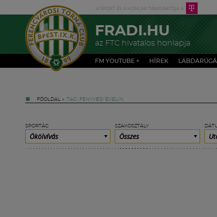
FRADI.HU
az FTC hivatalos honlapja
FM YOUTUBE +
HÍREK
LABDARÚGÁ
FŐOLDAL
»
TAG: FENYVESI EVELIN
SPORTÁG
SZAKOSZTÁLY
DÁT
Ökölvívás
Összes
Ut