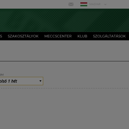
MAGYAR
S
SZAKOSZTÁLYOK
MECCSCENTER
KLUB
SZOLGÁLTATÁSOK
UM
olsó 1 hét