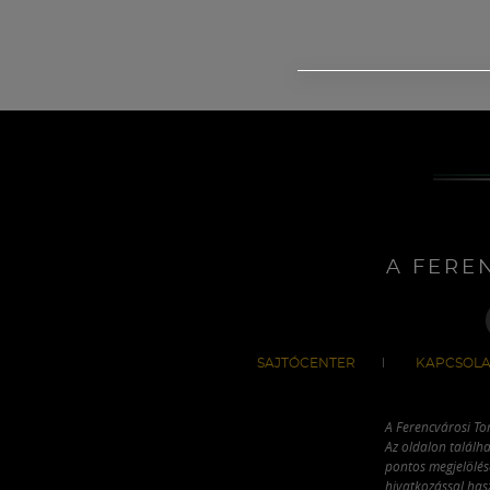
A FERE
SAJTÓCENTER
KAPCSOLA
A Ferencvárosi To
Az oldalon találha
pontos megjelölésé
hivatkozással has