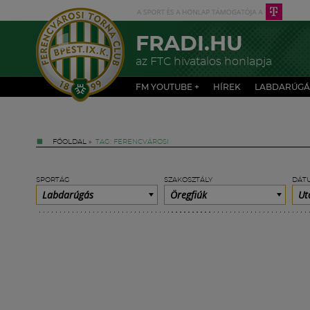
FRADI.HU
az FTC hivatalos honlapja
FM YOUTUBE +
HÍREK
LABDARÚGÁ
FŐOLDAL
»
TAG: FERENCVÁROSI
SPORTÁG
SZAKOSZTÁLY
DÁT
Labdarúgás
Öregfiúk
Ut