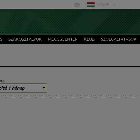
MAGYAR
S
SZAKOSZTÁLYOK
MECCSCENTER
KLUB
SZOLGÁLTATÁSOK
UM
olsó 1 hónap