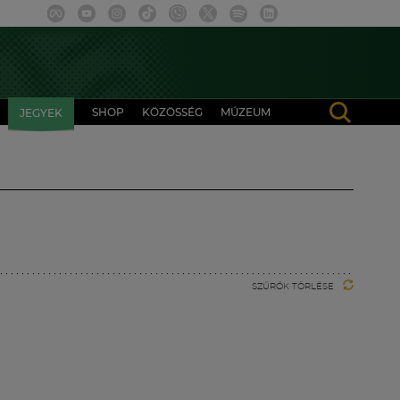
SHOP
KÖZÖSSÉG
MÚZEUM
JEGYEK
SZŰRŐK TÖRLÉSE