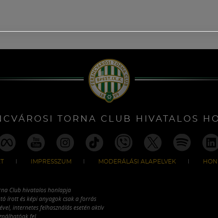
NCVÁROSI TORNA CLUB HIVATALOS H
T
IMPRESSZUM
MODERÁLÁSI ALAPELVEK
HON
rna Club hivatalos honlapja
tó írott és képi anyagok csak a forrás
vel, internetes felhasználás esetén aktív
ználhatóak fel.