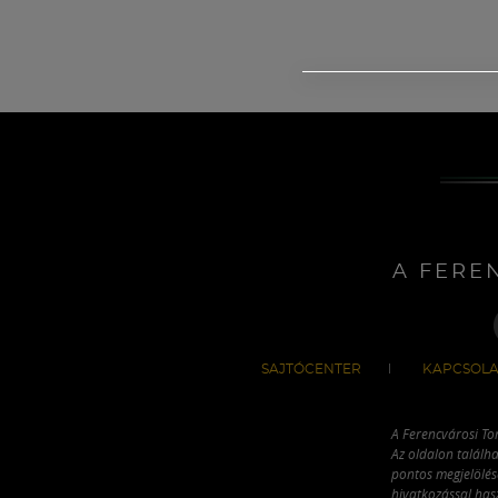
A FERE
SAJTÓCENTER
KAPCSOLA
A Ferencvárosi To
Az oldalon találha
pontos megjelölésé
hivatkozással has