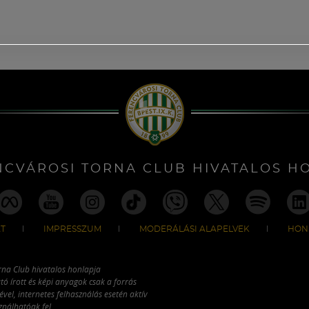
NCVÁROSI TORNA CLUB HIVATALOS H
T
IMPRESSZUM
MODERÁLÁSI ALAPELVEK
HON
rna Club hivatalos honlapja
tó írott és képi anyagok csak a forrás
vel, internetes felhasználás esetén aktív
ználhatóak fel.