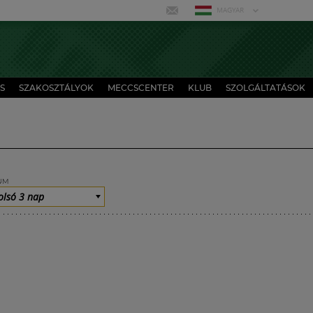
MAGYAR
S
SZAKOSZTÁLYOK
MECCSCENTER
KLUB
SZOLGÁLTATÁSOK
UM
olsó 3 nap