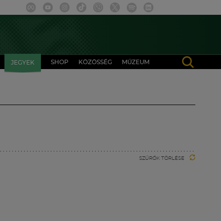
SHOP
KÖZÖSSÉG
MÚZEUM
JEGYEK
SZŰRŐK TÖRLÉSE