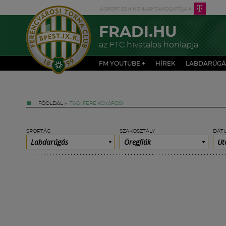
FRADI.HU
az FTC hivatalos honlapja
FM YOUTUBE +
HÍREK
LABDARÚGÁ
FŐOLDAL
»
TAG: FERENCVÁROSI
SPORTÁG
SZAKOSZTÁLY
DÁT
Labdarúgás
Öregfiúk
Ut