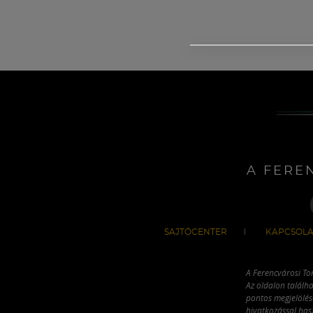
A FERE
SAJTÓCENTER
KAPCSOLA
A Ferencvárosi To
Az oldalon találha
pontos megjelölésé
hivatkozással has