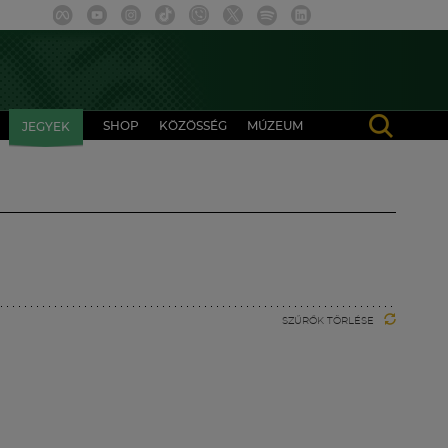
SHOP
KÖZÖSSÉG
MÚZEUM
JEGYEK
SZŰRŐK TÖRLÉSE