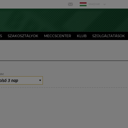
MAGYAR
S
SZAKOSZTÁLYOK
MECCSCENTER
KLUB
SZOLGÁLTATÁSOK
UM
olsó 3 nap