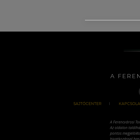
A FERE
SAJTÓCENTER
KAPCSOLA
A Ferencvárosi To
Az oldalon találha
pontos megjelölésé
hivatkozással has