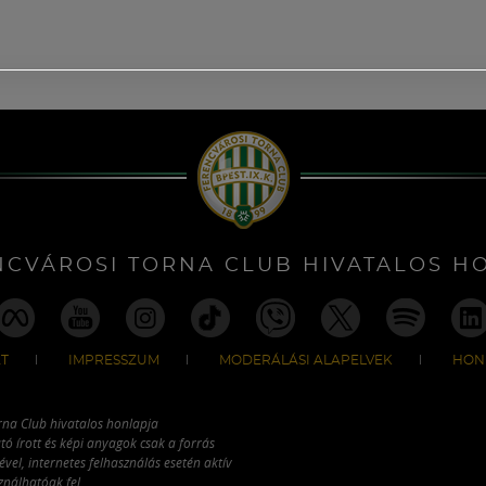
NCVÁROSI TORNA CLUB HIVATALOS H
T
IMPRESSZUM
MODERÁLÁSI ALAPELVEK
HON
rna Club hivatalos honlapja
tó írott és képi anyagok csak a forrás
vel, internetes felhasználás esetén aktív
ználhatóak fel.