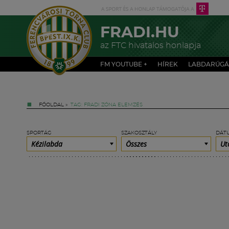
FRADI.HU
az FTC hivatalos honlapja
FM YOUTUBE +
HÍREK
LABDARÚGÁ
FŐOLDAL
»
TAG: FRADI ZÓNA ELEMZÉS
SPORTÁG
SZAKOSZTÁLY
DÁT
Kézilabda
Összes
Ut