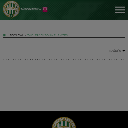
FŐOLDAL
»
TAG: FRADI ZÓNA ELEMZÉS
SZŰRÉS
Jegyek
FM YouTube +
Hírek