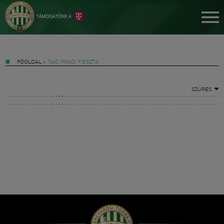
FŐOLDAL
»
TAG: FRADI FIESZTA
SZŰRÉS
Jegyek
FM YouTube +
Hírek