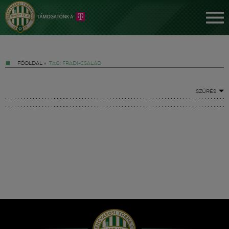
FŐOLDAL
»
TAG: FRADI-CSALÁD
SZŰRÉS
Jegyek
FM YouTube +
Hírek