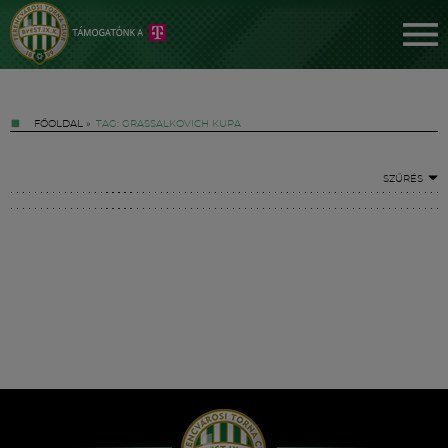
FŐOLDAL
»
TAG: GRASSALKOVICH KUPA
SZŰRÉS
Jegyek
FM YouTube +
Hírek