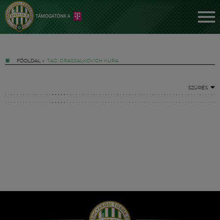
FŐOLDAL
»
TAG: GRASSALKOVICH KUPA
SZŰRÉS
Jegyek
FM YouTube +
Hírek