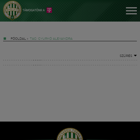
FŐOLDAL
»
TAG: GYURKÓ ALEXANDRA
SZŰRÉS
Jegyek
FM YouTube +
Hírek