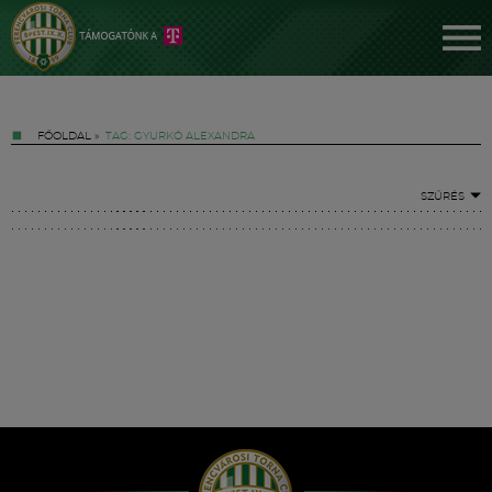
FŐOLDAL
»
TAG: GYURKÓ ALEXANDRA
SZŰRÉS
Jegyek
FM YouTube +
Hírek