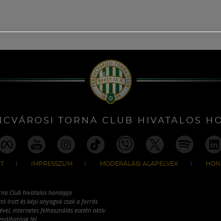
NCVÁROSI TORNA CLUB HIVATALOS H
T
IMPRESSZUM
MODERÁLÁSI ALAPELVEK
HON
rna Club hivatalos honlapja
tó írott és képi anyagok csak a forrás
vel, internetes felhasználás esetén aktív
ználhatóak fel.