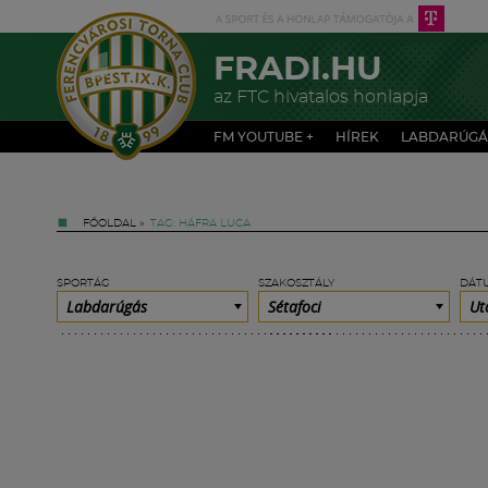
FRADI.HU
az FTC hivatalos honlapja
FM YOUTUBE +
HÍREK
LABDARÚGÁ
FŐOLDAL
»
TAG: HÁFRA LUCA
SPORTÁG
SZAKOSZTÁLY
DÁT
Labdarúgás
Sétafoci
Ut