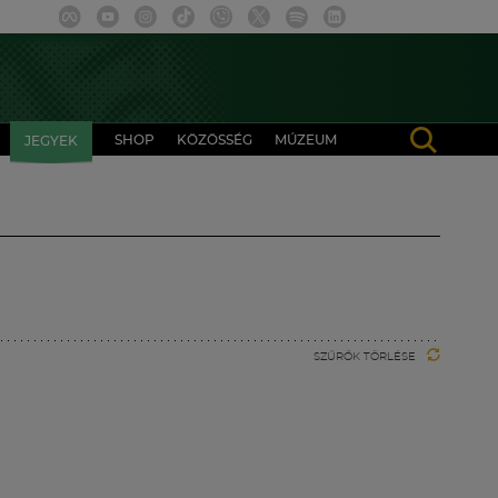
SHOP
KÖZÖSSÉG
MÚZEUM
JEGYEK
SZŰRŐK TÖRLÉSE