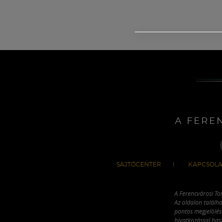
A FERE
SAJTÓCENTER
KAPCSOLA
A Ferencvárosi To
Az oldalon találha
pontos megjelölésé
hivatkozással has