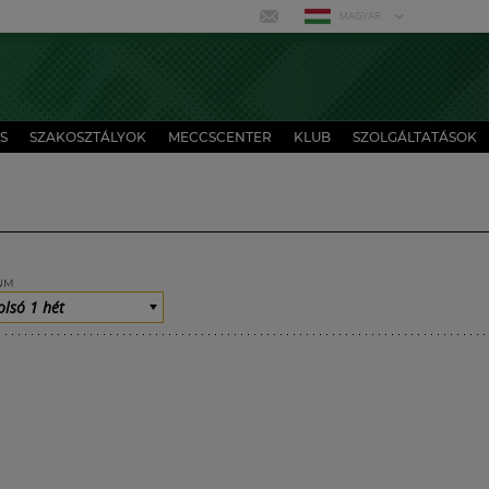
MAGYAR
S
SZAKOSZTÁLYOK
MECCSCENTER
KLUB
SZOLGÁLTATÁSOK
UM
olsó 1 hét