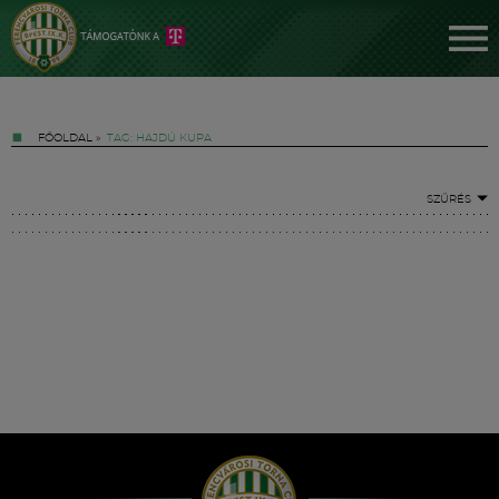
FŐOLDAL
»
TAG: HAJDÚ KUPA
SZŰRÉS
Jegyek
FM YouTube +
Hírek