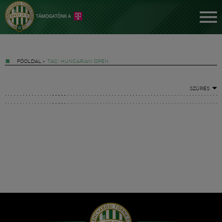
FŐOLDAL
»
TAG: HUNGARIAN OPEN
SZŰRÉS
Jegyek
FM YouTube +
Hírek