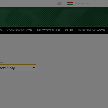
MAGYAR
S
SZAKOSZTÁLYOK
MECCSCENTER
KLUB
SZOLGÁLTATÁSOK
UM
olsó 3 nap