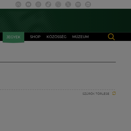
SHOP
KÖZÖSSÉG
MÚZEUM
JEGYEK
SZŰRŐK TÖRLÉSE