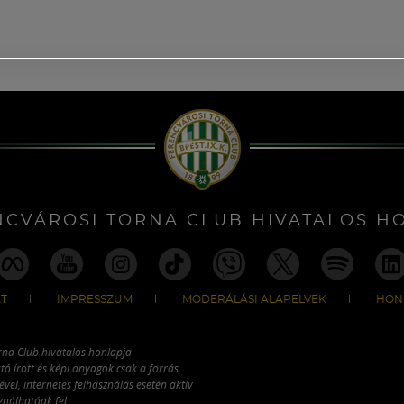
NCVÁROSI TORNA CLUB HIVATALOS H
T
IMPRESSZUM
MODERÁLÁSI ALAPELVEK
HON
rna Club hivatalos honlapja
tó írott és képi anyagok csak a forrás
vel, internetes felhasználás esetén aktív
ználhatóak fel.