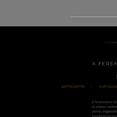
A FERE
SAJTÓCENTER
KAPCSOLA
A Ferencvárosi To
Az oldalon találha
pontos megjelölésé
hivatkozással has