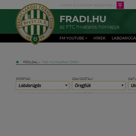
FRADI.HU
az FTC hivatalos honlapja
FM YOUTUBE +
HÍREK
LABDARÚGÁ
FŐOLDAL
»
TAG: HUNGARIAN OPEN
SPORTÁG
SZAKOSZTÁLY
DÁT
Labdarúgás
Öregfiúk
Ut