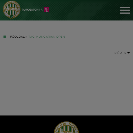
FŐOLDAL
»
TAG: HUNGARIAN OPEN
SZŰRÉS
Jegyek
FM YouTube +
Hírek