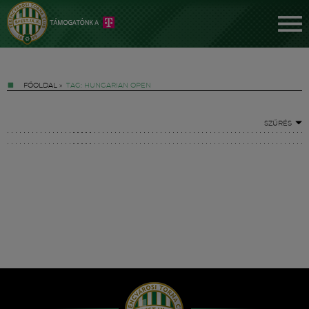
FŐOLDAL
»
TAG: HUNGARIAN OPEN
SZŰRÉS
Jegyek
FM YouTube +
Hírek