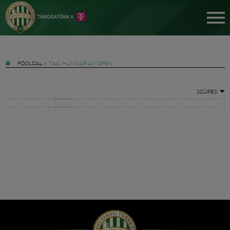
FŐOLDAL
»
TAG: HUNGARIAN OPEN
SZŰRÉS
Jegyek
FM YouTube +
Hírek