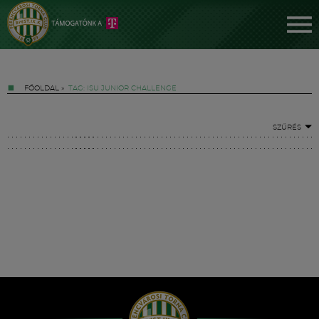
FŐOLDAL
»
TAG: ISU JUNIOR CHALLENGE
SZŰRÉS
Jegyek
FM YouTube +
Hírek