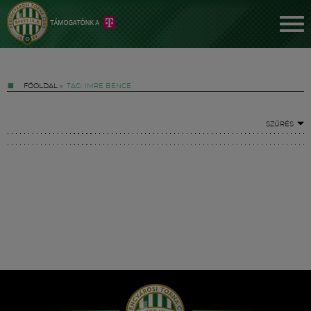
FŐOLDAL
»
TAG: IMRE BENCE
SZŰRÉS
Jegyek
FM YouTube +
Hírek