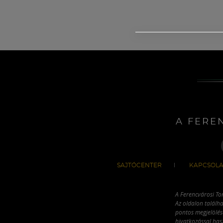
A FERE
SAJTÓCENTER
KAPCSOLA
A Ferencvárosi To
Az oldalon találha
pontos megjelölésé
hivatkozással has