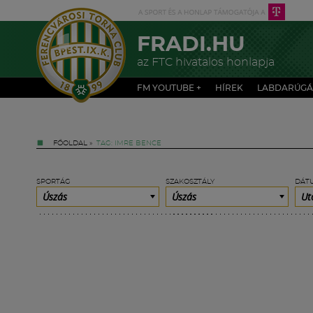
FRADI.HU
az FTC hivatalos honlapja
FM YOUTUBE +
HÍREK
LABDARÚGÁ
FŐOLDAL
»
TAG: IMRE BENCE
SPORTÁG
SZAKOSZTÁLY
DÁT
Úszás
Úszás
Ut