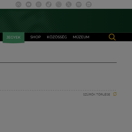
SHOP
KÖZÖSSÉG
MÚZEUM
JEGYEK
SZŰRŐK TÖRLÉSE