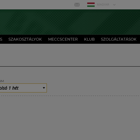
MAGYAR
S
SZAKOSZTÁLYOK
MECCSCENTER
KLUB
SZOLGÁLTATÁSOK
UM
olsó 1 hét