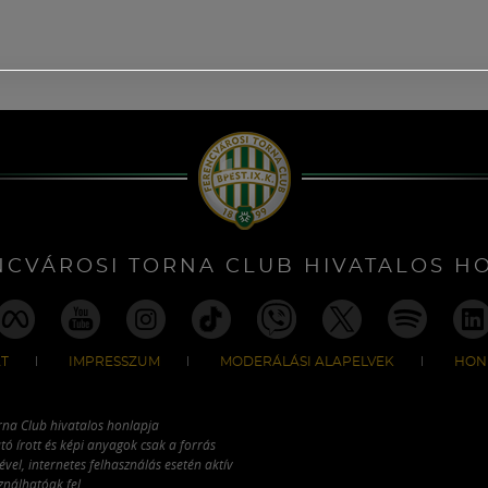
NCVÁROSI TORNA CLUB HIVATALOS H
T
IMPRESSZUM
MODERÁLÁSI ALAPELVEK
HON
rna Club hivatalos honlapja
tó írott és képi anyagok csak a forrás
vel, internetes felhasználás esetén aktív
ználhatóak fel.