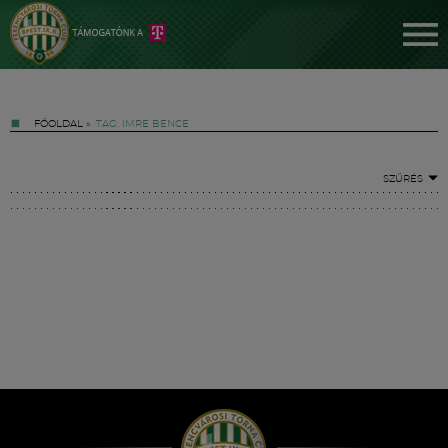
FŐOLDAL
»
TAG: IMRE BENCE
SZŰRÉS
Jegyek
FM YouTube +
Hírek