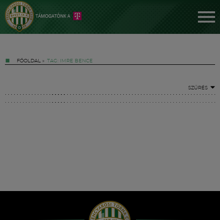
FŐOLDAL
»
TAG: IMRE BENCE
SZŰRÉS
Jegyek
FM YouTube +
Hírek