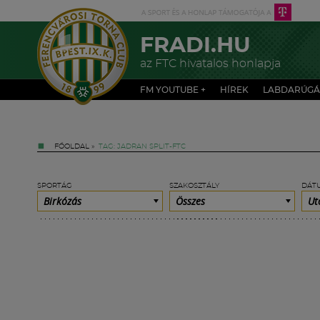
FRADI.HU
az FTC hivatalos honlapja
FM YOUTUBE +
HÍREK
LABDARÚGÁ
FŐOLDAL
»
TAG: JADRAN SPLIT-FTC
SPORTÁG
SZAKOSZTÁLY
DÁT
Birkózás
Összes
Ut