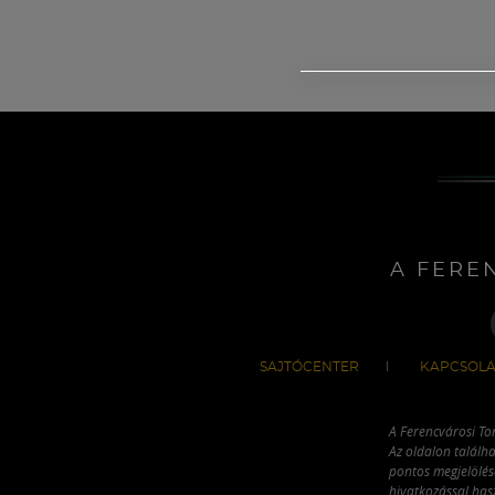
A FERE
SAJTÓCENTER
KAPCSOLA
A Ferencvárosi To
Az oldalon találha
pontos megjelölésé
hivatkozással has