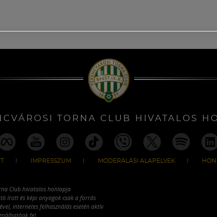
NCVÁROSI TORNA CLUB HIVATALOS H
T
IMPRESSZUM
MODERÁLÁSI ALAPELVEK
HON
rna Club hivatalos honlapja
tó írott és képi anyagok csak a forrás
vel, internetes felhasználás esetén aktív
ználhatóak fel.