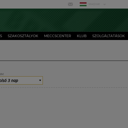
MAGYAR
S
SZAKOSZTÁLYOK
MECCSCENTER
KLUB
SZOLGÁLTATÁSOK
UM
olsó 3 nap