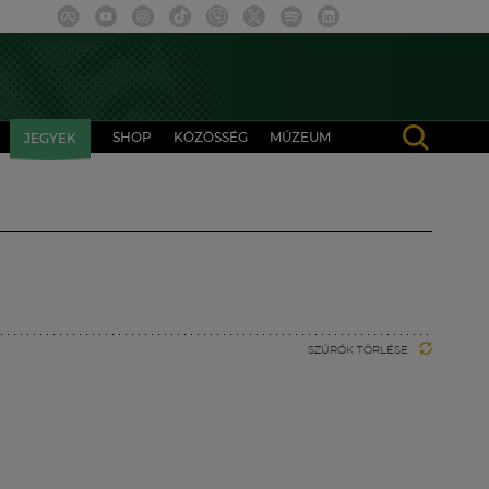
SHOP
KÖZÖSSÉG
MÚZEUM
JEGYEK
SZŰRŐK TÖRLÉSE