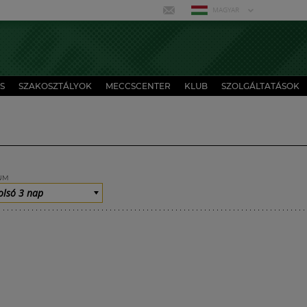
MAGYAR
S
SZAKOSZTÁLYOK
MECCSCENTER
KLUB
SZOLGÁLTATÁSOK
UM
olsó 3 nap