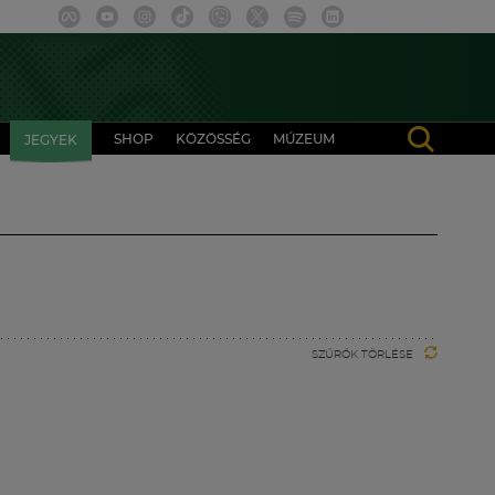
SHOP
KÖZÖSSÉG
MÚZEUM
JEGYEK
SZŰRŐK TÖRLÉSE