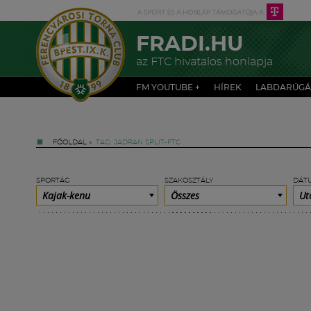
FRADI.HU
az FTC hivatalos honlapja
FM YOUTUBE +
HÍREK
LABDARÚGÁ
FŐOLDAL
»
TAG: JADRAN SPLIT-FTC
SPORTÁG
SZAKOSZTÁLY
DÁT
Kajak-kenu
Összes
Ut