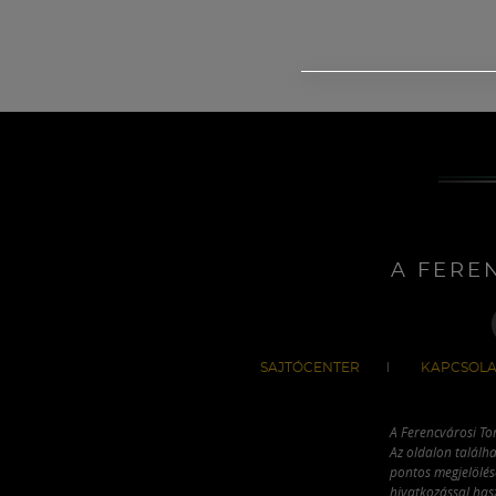
A FERE
SAJTÓCENTER
KAPCSOLA
A Ferencvárosi To
Az oldalon találha
pontos megjelölésé
hivatkozással has