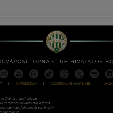
NCVÁROSI TORNA CLUB HIVATALOS H
T
IMPRESSZUM
MODERÁLÁSI ALAPELVEK
HON
rna Club hivatalos honlapja
tó írott és képi anyagok csak a forrás
vel, internetes felhasználás esetén aktív
ználhatóak fel.