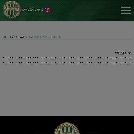
FŐOLDAL
»
TAG: JESPER JENSEN
SZŰRÉS
Jegyek
FM YouTube +
Hírek