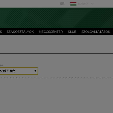
MAGYAR
S
SZAKOSZTÁLYOK
MECCSCENTER
KLUB
SZOLGÁLTATÁSOK
UM
olsó 1 hét