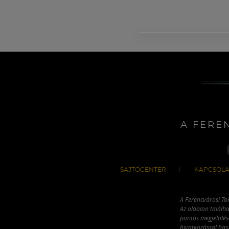
A FERE
SAJTÓCENTER
KAPCSOLA
A Ferencvárosi To
Az oldalon találha
pontos megjelölésé
hivatkozással has