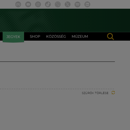
SHOP
KÖZÖSSÉG
MÚZEUM
JEGYEK
SZŰRŐK TÖRLÉSE