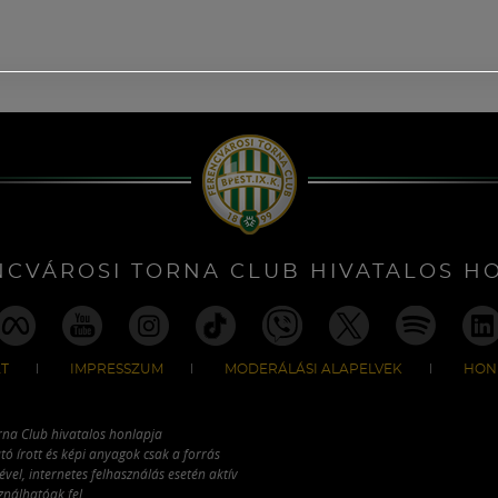
NCVÁROSI TORNA CLUB HIVATALOS H
T
IMPRESSZUM
MODERÁLÁSI ALAPELVEK
HON
rna Club hivatalos honlapja
tó írott és képi anyagok csak a forrás
vel, internetes felhasználás esetén aktív
ználhatóak fel.