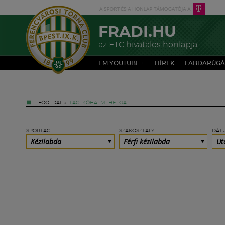
FRADI.HU
az FTC hivatalos honlapja
FM YOUTUBE +
HÍREK
LABDARÚGÁ
FŐOLDAL
»
TAG: KŐHALMI HELGA
SPORTÁG
SZAKOSZTÁLY
DÁT
Kézilabda
Férfi kézilabda
Ut