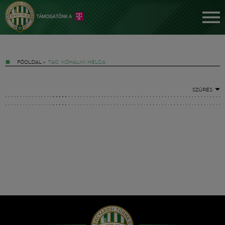
FŐOLDAL
»
TAG: KŐHALMI HELGA
SZŰRÉS
Jegyek
FM YouTube +
Hírek