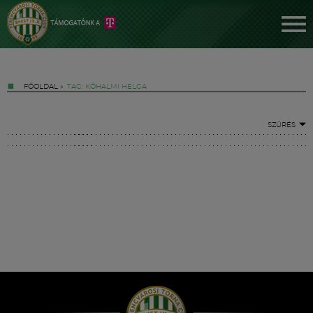
FŐOLDAL
»
TAG: KŐHALMI HELGA
SZŰRÉS
Jegyek
FM YouTube +
Hírek