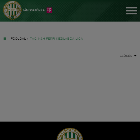
FŐOLDAL
»
TAG: K&H FÉRFI KÉZILABDA LIGA
SZŰRÉS
Jegyek
FM YouTube +
Hírek