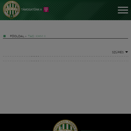
FŐOLDAL
»
TAG: KHM II
SZŰRÉS
Jegyek
FM YouTube +
Hírek