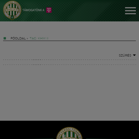
FŐOLDAL
»
TAG: KHM II
SZŰRÉS
Jegyek
FM YouTube +
Hírek