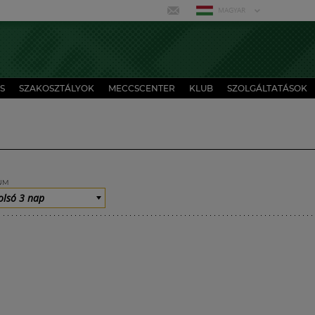
MAGYAR
S
SZAKOSZTÁLYOK
MECCSCENTER
KLUB
SZOLGÁLTATÁSOK
UM
olsó 3 nap