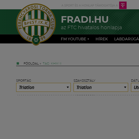
FRADI.HU
az FTC hivatalos honlapja
FM YOUTUBE +
HÍREK
LABDARÚGÁ
FŐOLDAL
»
TAG: KHM II
SPORTÁG
SZAKOSZTÁLY
DÁT
Triatlon
Triatlon
Ut