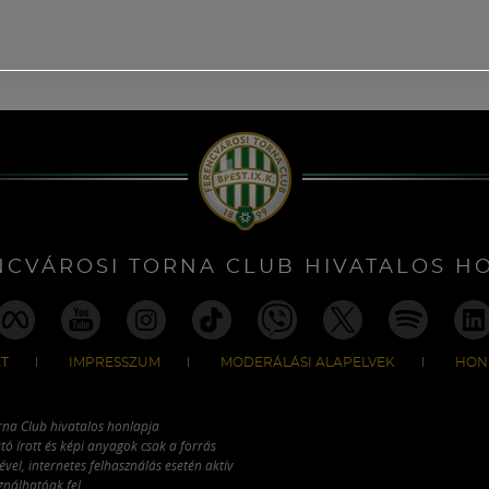
NCVÁROSI TORNA CLUB HIVATALOS H
T
IMPRESSZUM
MODERÁLÁSI ALAPELVEK
HON
rna Club hivatalos honlapja
tó írott és képi anyagok csak a forrás
vel, internetes felhasználás esetén aktív
ználhatóak fel.