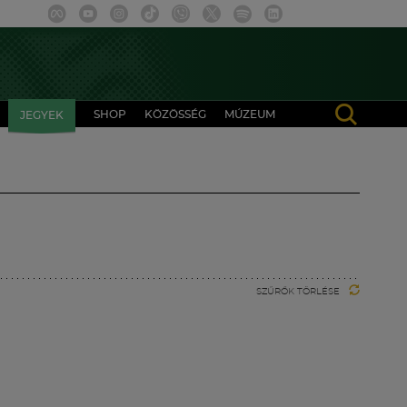
SHOP
KÖZÖSSÉG
MÚZEUM
JEGYEK
SZŰRŐK TÖRLÉSE