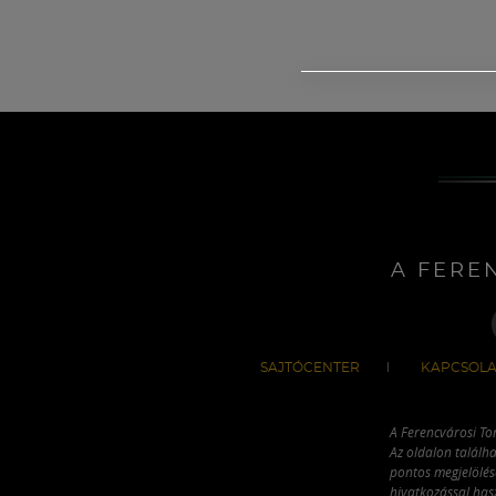
A FERE
SAJTÓCENTER
KAPCSOLA
A Ferencvárosi To
Az oldalon találha
pontos megjelölésé
hivatkozással has