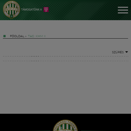
FŐOLDAL
»
TAG: KHM II
SZŰRÉS
Jegyek
FM YouTube +
Hírek