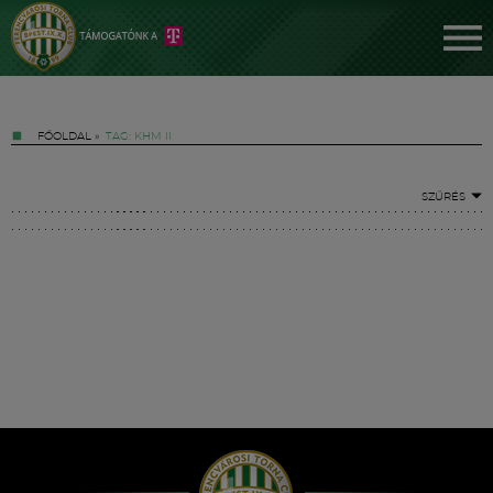
FŐOLDAL
»
TAG: KHM II
SZŰRÉS
Jegyek
FM YouTube +
Hírek