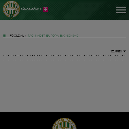
FŐOLDAL
»
TAG: KADET EURÓPA-BAJNOKSÁG
SZŰRÉS
Jegyek
FM YouTube +
Hírek