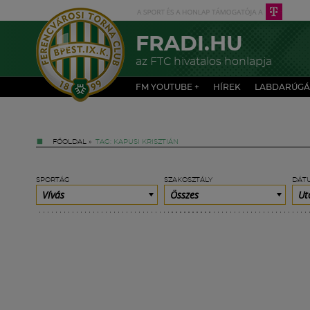
FRADI.HU
az FTC hivatalos honlapja
FM YOUTUBE +
HÍREK
LABDARÚGÁ
FŐOLDAL
»
TAG: KAPUSI KRISZTIÁN
SPORTÁG
SZAKOSZTÁLY
DÁT
Vívás
Összes
Ut