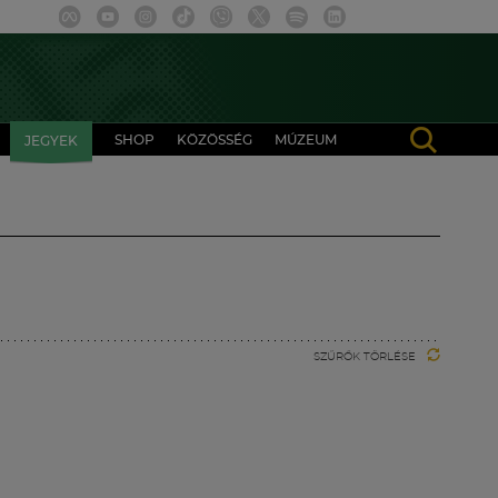
SHOP
KÖZÖSSÉG
MÚZEUM
JEGYEK
SZŰRŐK TÖRLÉSE