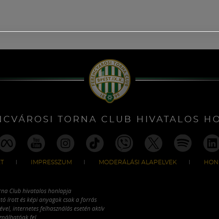
NCVÁROSI TORNA CLUB HIVATALOS H
T
IMPRESSZUM
MODERÁLÁSI ALAPELVEK
HON
rna Club hivatalos honlapja
tó írott és képi anyagok csak a forrás
vel, internetes felhasználás esetén aktív
ználhatóak fel.