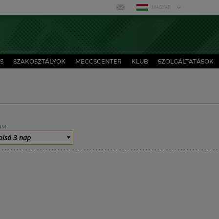
MAGYAR
S
SZAKOSZTÁLYOK
MECCSCENTER
KLUB
SZOLGÁLTATÁSOK
UM
olsó 3 nap