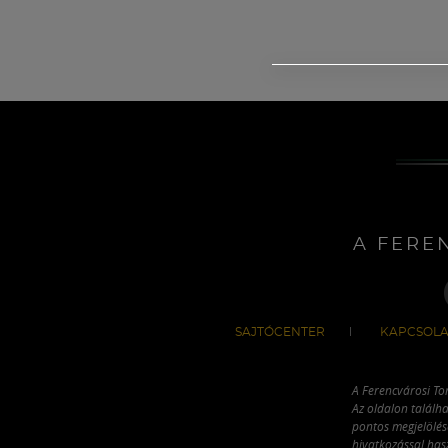
A FERE
SAJTÓCENTER
KAPCSOLA
A Ferencvárosi To
Az oldalon találha
pontos megjelölésé
hivatkozással has