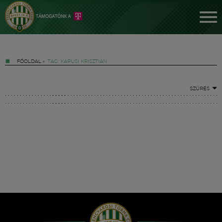
FŐOLDAL
»
TAG: KAPUSI KRISZTIÁN
SZŰRÉS
Jegyek
FM YouTube +
Hírek