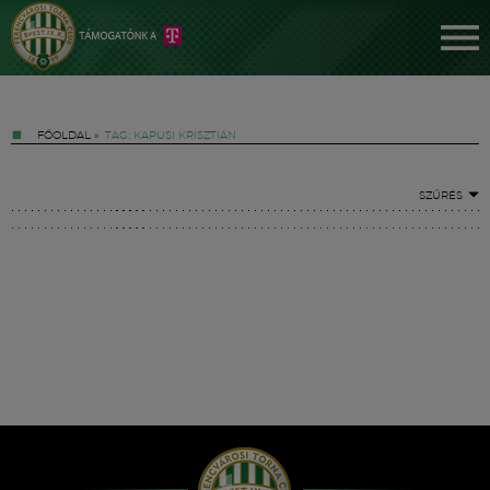
FŐOLDAL
»
TAG: KAPUSI KRISZTIÁN
SZŰRÉS
Jegyek
FM YouTube +
Hírek