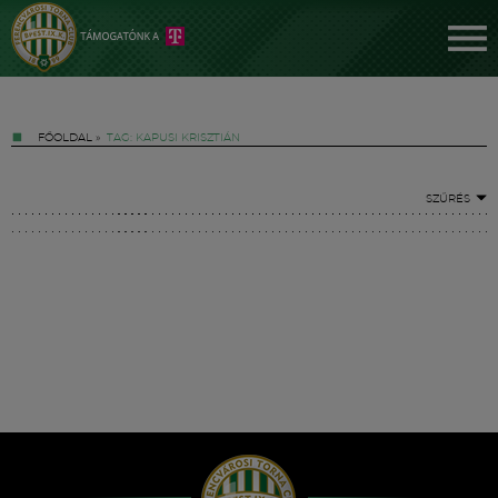
FŐOLDAL
»
TAG: KAPUSI KRISZTIÁN
SZŰRÉS
Jegyek
FM YouTube +
Hírek